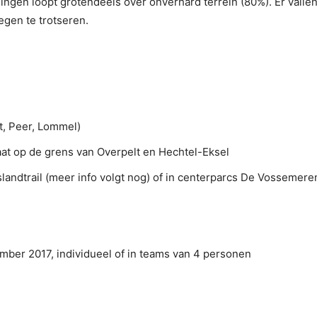
elingen loopt grotendeels over onverhard terrein (80%). Er vall
egen te trotseren.
t, Peer, Lommel)
aat op de grens van Overpelt en Hechtel-Eksel
andtrail (meer info volgt nog) of in centerparcs De Vossemere
ember 2017, individueel of in teams van 4 personen