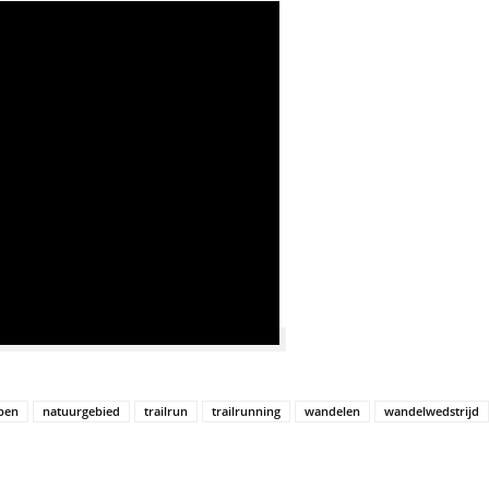
pen
natuurgebied
trailrun
trailrunning
wandelen
wandelwedstrijd