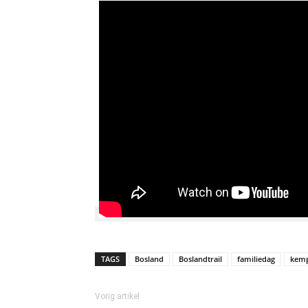
TAGS
Bosland
Boslandtrail
familiedag
kem
Vorig artikel