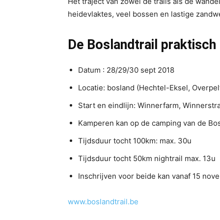
Het traject van zowel de trails als de wand
heidevlaktes, veel bossen en lastige zandw
De Boslandtrail praktisch
Datum : 28/29/30 sept 2018
Locatie: bosland (Hechtel-Eksel, Overpel
Start en eindlijn: Winnerfarm, Winnerstr
Kamperen kan op de camping van de Bosl
Tijdsduur tocht 100km: max. 30u
Tijdsduur tocht 50km nightrail max. 13u
Inschrijven voor beide kan vanaf 15 nov
www.boslandtrail.be