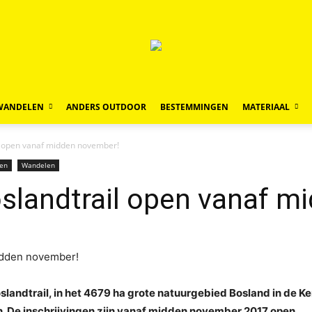
WANDELEN
ANDERS OUTDOOR
BESTEMMINGEN
MATERIAAL
il open vanaf midden november!
en
Wandelen
oslandtrail open vanaf 
landtrail, in het 4679 ha grote natuurgebied Bosland in de 
. De inschrijvingen zijn vanaf midden november 2017 open.