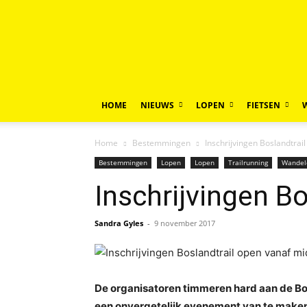
HOME
NIEUWS
LOPEN
FIETSEN
Home
Bestemmingen
Inschrijvingen Boslandtra
Bestemmingen
Lopen
Lopen
Trailrunning
Wandel
Inschrijvingen B
Sandra Gyles
-
9 november 2017
De organisatoren timmeren hard aan de Bos
een onvergetelijk evenement van te maken