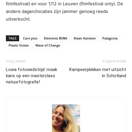
filmfestival) en voor 1/12 in Leuven (filmfestival only). De
andere dagen/locaties zijn jammer genoeg reeds
uitverkocht.
TAGS
Care plus
Elements BVBA
Klean Kanteen
Patagonia
Plastic Ocean
Wave of Change
Vorig artikel
Volgend artikel
Lowa fotowedstrijd: maak
Kampeerplekken met uitzicht
kans op een masterclass
in Schotland
natuurfotografie!