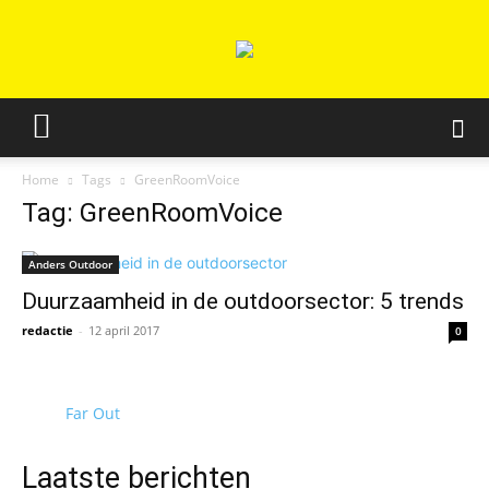
Home
Tags
GreenRoomVoice
Tag: GreenRoomVoice
Anders Outdoor
Duurzaamheid in de outdoorsector: 5 trends
redactie
-
12 april 2017
0
Far Out
Laatste berichten