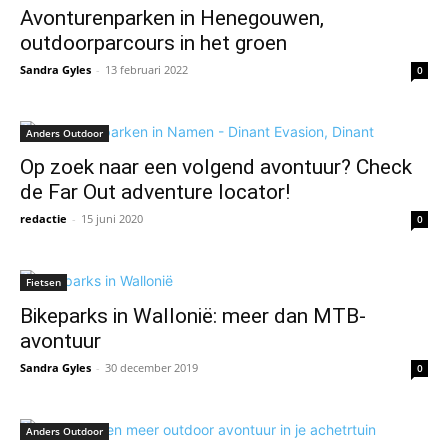
Avonturenparken in Henegouwen,
outdoorparcours in het groen
Sandra Gyles
-
13 februari 2022
0
Anders Outdoor
Op zoek naar een volgend avontuur? Check
de Far Out adventure locator!
redactie
-
15 juni 2020
0
Fietsen
Bikeparks in Wallonië: meer dan MTB-
avontuur
Sandra Gyles
-
30 december 2019
0
Anders Outdoor