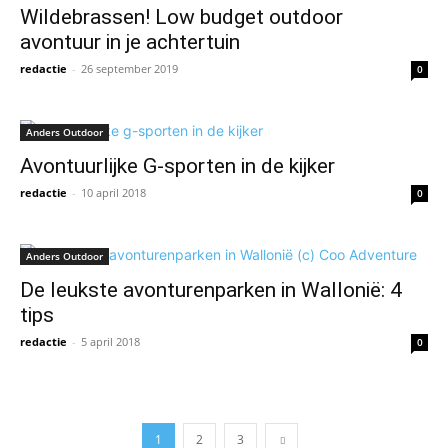
Wildebrassen! Low budget outdoor
avontuur in je achtertuin
redactie
-
26 september 2019
0
Anders Outdoor
Avontuurlijke G-sporten in de kijker
redactie
-
10 april 2018
0
Anders Outdoor
De leukste avonturenparken in Wallonië: 4
tips
redactie
-
5 april 2018
0
1
2
3