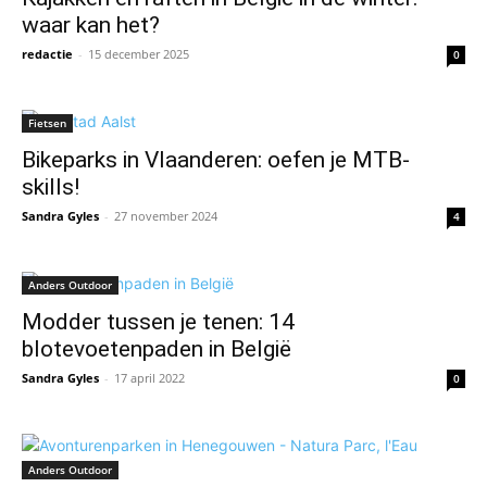
waar kan het?
redactie
-
15 december 2025
0
Fietsen
Bikeparks in Vlaanderen: oefen je MTB-
skills!
Sandra Gyles
-
27 november 2024
4
Anders Outdoor
Modder tussen je tenen: 14
blotevoetenpaden in België
Sandra Gyles
-
17 april 2022
0
Anders Outdoor