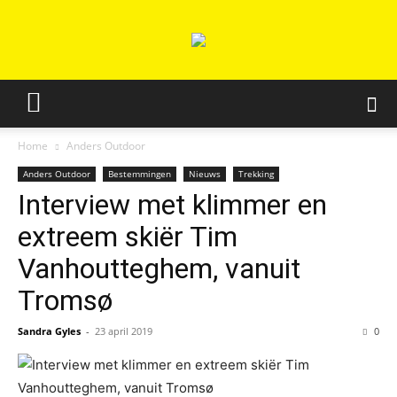
Home
Anders Outdoor
Anders Outdoor
Bestemmingen
Nieuws
Trekking
Interview met klimmer en
extreem skiër Tim
Vanhoutteghem, vanuit
Tromsø
Sandra Gyles
-
23 april 2019
0