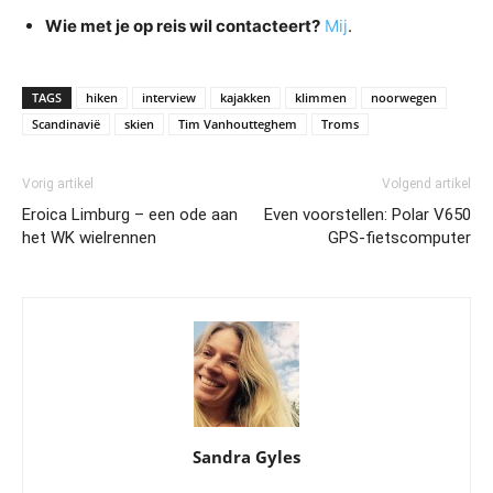
Wie met je op reis wil contacteert?
Mij
.
TAGS
hiken
interview
kajakken
klimmen
noorwegen
Scandinavië
skien
Tim Vanhoutteghem
Troms
Vorig artikel
Volgend artikel
Eroica Limburg – een ode aan
Even voorstellen: Polar V650
het WK wielrennen
GPS-fietscomputer
Sandra Gyles