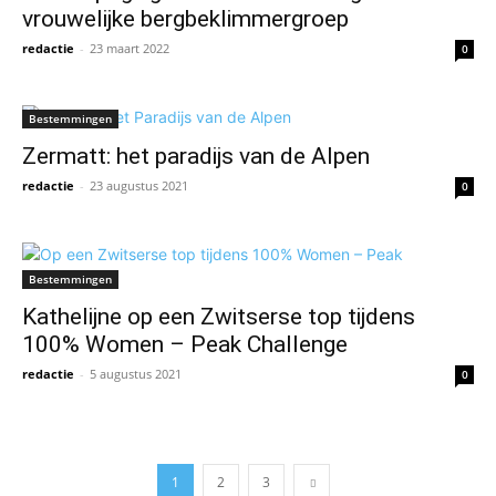
vrouwelijke bergbeklimmergroep
redactie
-
23 maart 2022
0
Bestemmingen
Zermatt: het paradijs van de Alpen
redactie
-
23 augustus 2021
0
Bestemmingen
Kathelijne op een Zwitserse top tijdens
100% Women – Peak Challenge
redactie
-
5 augustus 2021
0
1
2
3