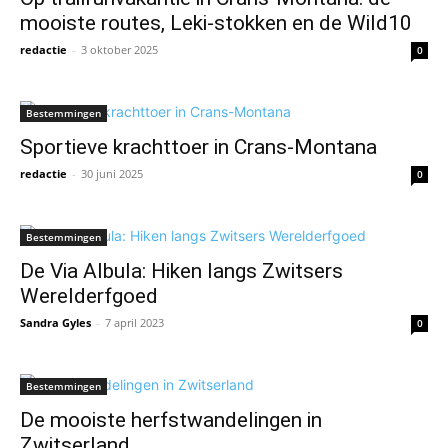
mooiste routes, Leki-stokken en de Wild10
redactie
-
3 oktober 2025
0
Bestemmingen
Sportieve krachttoer in Crans-Montana
redactie
-
30 juni 2025
0
Bestemmingen
De Via Albula: Hiken langs Zwitsers
Werelderfgoed
Sandra Gyles
-
7 april 2023
0
Bestemmingen
De mooiste herfstwandelingen in
Zwitserland