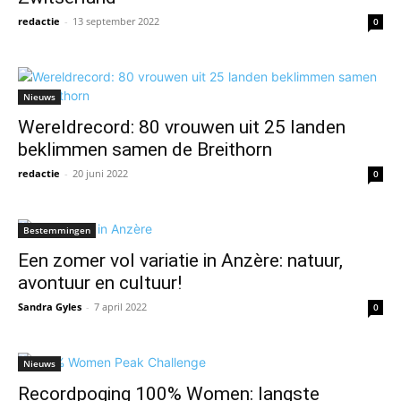
redactie
-
13 september 2022
0
Nieuws
Wereldrecord: 80 vrouwen uit 25 landen
beklimmen samen de Breithorn
redactie
-
20 juni 2022
0
Bestemmingen
Een zomer vol variatie in Anzère: natuur,
avontuur en cultuur!
Sandra Gyles
-
7 april 2022
0
Nieuws
Recordpoging 100% Women: langste