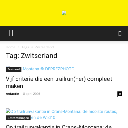
Home
Tags
Zwitserland
Tag: Zwitserland
Featured
Vijf criteria die een trailrun(ner) compleet
maken
redactie
-
8 april 2026
0
Bestemmingen
Op trailrunvakantie in Crans-Montana: de